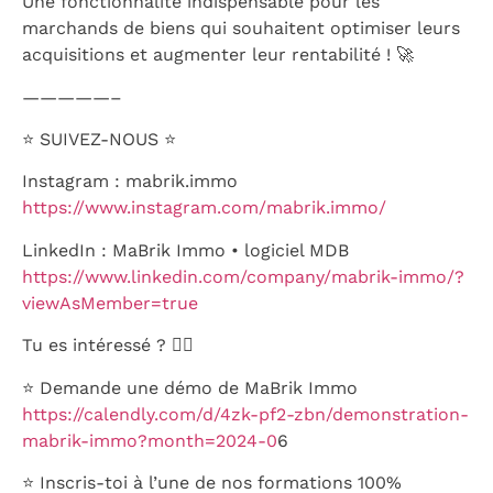
Une fonctionnalité indispensable pour les
marchands de biens qui souhaitent optimiser leurs
acquisitions et augmenter leur rentabilité ! 🚀
—————–
⭐️ SUIVEZ-NOUS ⭐️
Instagram : mabrik.immo
https://www.instagram.com/mabrik.immo/
LinkedIn : MaBrik Immo • logiciel MDB
https://www.linkedin.com/company/mabrik-immo/?
viewAsMember=true
Tu es intéressé ? 👇🏼
⭐️ Demande une démo de MaBrik Immo
https://calendly.com/d/4zk-pf2-zbn/demonstration-
mabrik-immo?month=2024-0
6
⭐️ Inscris-toi à l’une de nos formations 100%